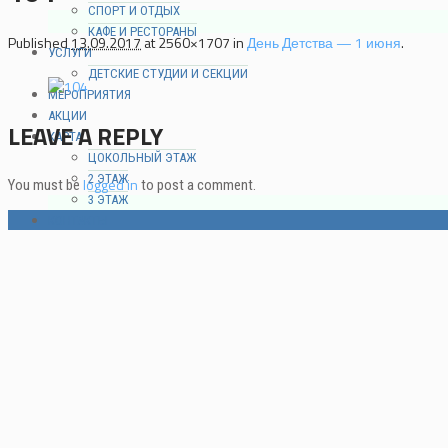
СПОРТ И ОТДЫХ
КАФЕ И РЕСТОРАНЫ
Published
13.09.2017
at 2560×1707 in
День Детства — 1 июня
.
УСЛУГИ
ДЕТСКИЕ СТУДИИ И СЕКЦИИ
МЕРОПРИЯТИЯ
АКЦИИ
LEAVE A REPLY
КАРТА
ЦОКОЛЬНЫЙ ЭТАЖ
2 ЭТАЖ
logged in
You must be
to post a comment.
3 ЭТАЖ
КОНТАКТЫ