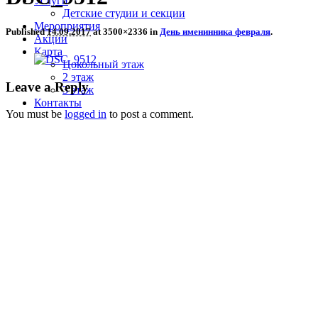
Услуги
Детские студии и секции
Мероприятия
Published
14.09.2017
at 3500×2336 in
День именинника февраля
.
Акции
Карта
Цокольный этаж
2 этаж
Leave a Reply
3 этаж
Контакты
You must be
logged in
to post a comment.