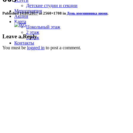
Услуги
Детские студии и секции
Мероприятия
Published
14.09.2017
at 2560×1708 in
День именинника июня
.
Акции
Карта
Цокольный этаж
2 этаж
Leave a Reply
3 этаж
Контакты
You must be
logged in
to post a comment.