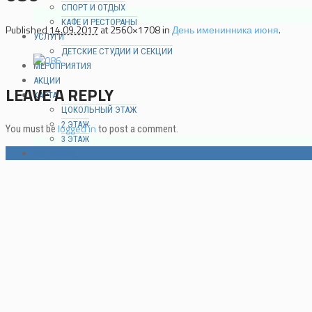
СПОРТ И ОТДЫХ
КАФЕ И РЕСТОРАНЫ
Published
14.09.2017
at 2560×1708 in
День именинника июня
.
УСЛУГИ
ДЕТСКИЕ СТУДИИ И СЕКЦИИ
МЕРОПРИЯТИЯ
АКЦИИ
LEAVE A REPLY
КАРТА
ЦОКОЛЬНЫЙ ЭТАЖ
2 ЭТАЖ
logged in
You must be
to post a comment.
3 ЭТАЖ
КОНТАКТЫ