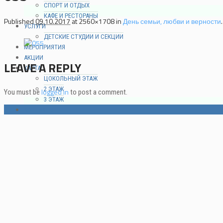
СПОРТ И ОТДЫХ
КАФЕ И РЕСТОРАНЫ
Published
09.10.2017
at 2560×1708 in
День семьи, любви и верности
.
УСЛУГИ
ДЕТСКИЕ СТУДИИ И СЕКЦИИ
МЕРОПРИЯТИЯ
АКЦИИ
LEAVE A REPLY
КАРТА
ЦОКОЛЬНЫЙ ЭТАЖ
2 ЭТАЖ
logged in
You must be
to post a comment.
3 ЭТАЖ
КОНТАКТЫ