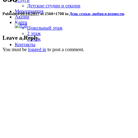
Услуги
Детские студии и секции
Мероприятия
Published
09.10.2017
at 2560×1708 in
День семьи, любви и верности
.
Акции
Карта
Цокольный этаж
2 этаж
Leave a Reply
3 этаж
Контакты
You must be
logged in
to post a comment.