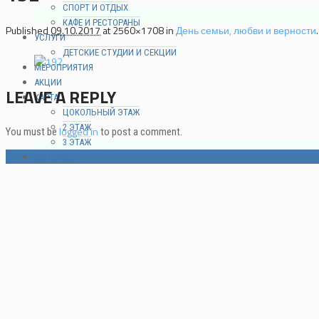
СПОРТ И ОТДЫХ
КАФЕ И РЕСТОРАНЫ
Published
09.10.2017
at 2560×1708 in
День семьи, любви и верности
.
УСЛУГИ
ДЕТСКИЕ СТУДИИ И СЕКЦИИ
МЕРОПРИЯТИЯ
АКЦИИ
LEAVE A REPLY
КАРТА
ЦОКОЛЬНЫЙ ЭТАЖ
2 ЭТАЖ
logged in
You must be
to post a comment.
3 ЭТАЖ
КОНТАКТЫ