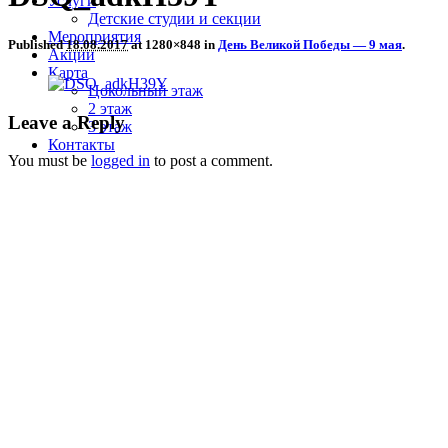
Услуги
Детские студии и секции
Мероприятия
Published
18.08.2017
at 1280×848 in
День Великой Победы — 9 мая
.
Акции
Карта
Цокольный этаж
2 этаж
Leave a Reply
3 этаж
Контакты
You must be
logged in
to post a comment.